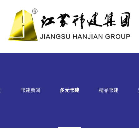
建
邗建新闻
多元邗建
精品邗建