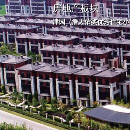
房地产板块
津园（詹天佑奖优秀住宅小